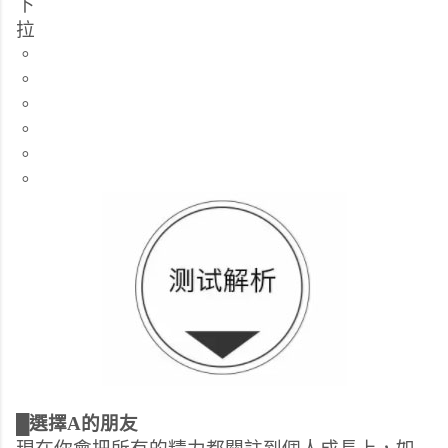
下
拉
。
。
。
。
。
。
█選擇A的朋友