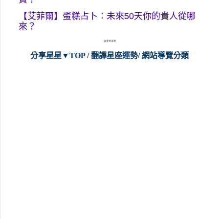
【艾菲爾】蛋糕占卜：未來50天你的貴人從哪
來？
*****
分享星星▼TOP
 /
翻譯星座運勢
/
 網站導覽分類