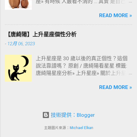
座» 有時候 人最看不清的 … 其實 是自己
。以為自己很隨和，其實別人眼中的你超
READ MORE »
強勢；以為自己謹慎又細心，其實別人眼
中的你，神經比電線還粗！ 我曾說過， 上
升星座 代表一個人的作風，其實也代表別
【唐綺陽】上升星座個性分析
人眼中所看到的你。好不好奇，在 別人心
-
12月 06, 2023
中 我們都成了什麼樣？和自己往自己身上
加戲的戲碼， 形象相差甚遠 嗎？ 延伸閱
上升星座是 30 歲以後的真正個性？這個
讀: 【唐綺陽】太陽vs上升：你的星座和星
說法靠譜嗎？ 原創 / 唐綺陽看星星 標籤:
座之間也是有區別的 【唐綺陽】上升星座
唐綺陽星座分析» 上升星座» 關於上升星
個性分析
座，讓各位久等了。 被人視為星座專家以
READ MORE »
來，最常被問到的問題之一是：上升星座
真的是 30 歲以後的真正個性嗎？ 我不知
道這句 slogan 是從誰開始的，只能說，此
人必然是個極優秀的行銷人才，深諳人
技術提供：Blogger
性，因為大家都想用更簡便有力的說法瞭
解自己。
主題圖片來源：
Michael Elkan