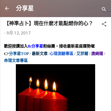
跳到主要內容
分享星
【神準占卜】現在什麽才能點燃你的心？
-
9月 12, 2017
歡迎按讚加入
fb分享星
粉絲團，接收最新星座運勢喔
👉
分享星TOP
 /
最新文章
 /
心理測驗專區
/
 艾菲爾
 /
唐綺陽
 /
命理文章專區